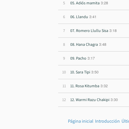
3:28
5
05. Adiós mamita
3:41
6
06. Llandu
3:18
7
07. Romero Llullu Sisa
3:48
8
08. Hana Chagra
3:17
9
09. Pacho
3:50
10
10. Sara Tipi
3:32
11
11. Rosa Kitumba
3:30
12
12. Warmi Razu Chakipi
Página inicial
Introducción
Últ