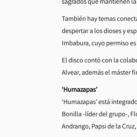
sagrados que mantienen la 
También hay temas conectad
despertar a los dioses y es
Imbabura, cuyo permiso es n
El disco contó con la cola
Alvear, además el máster fi
‘Humazapas’
‘Humazapas’ está integrado
Bonilla -líder del grupo-, F
Andrango, Papsi de la Cruz,