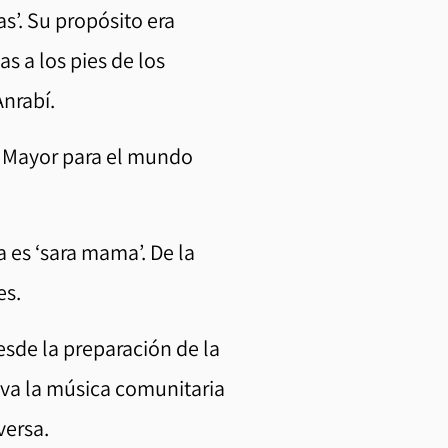
’. Su propósito era
s a los pies de los
Anrabí.
a Mayor para el mundo
 es ‘sara mama’. De la
es.
esde la preparación de la
iva la música comunitaria
versa.