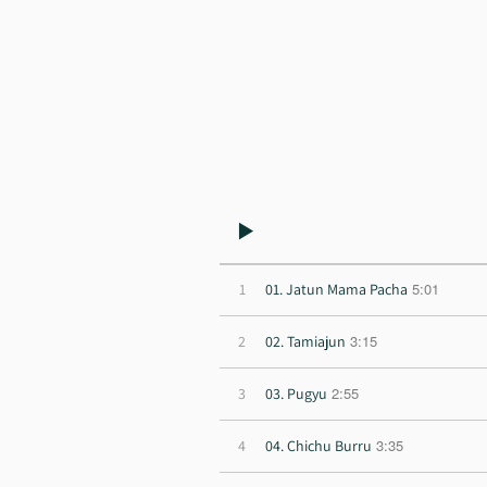
5:01
1
01. Jatun Mama Pacha
3:15
2
02. Tamiajun
2:55
3
03. Pugyu
3:35
4
04. Chichu Burru