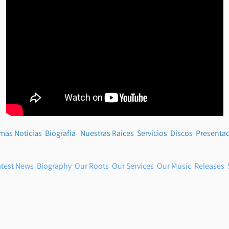
imas Noticias
Biografía
Nuestras Raíces
Servicios
Discos
Presenta
atest News
Biography
Our Roots
Our Services
Our Music
Releases